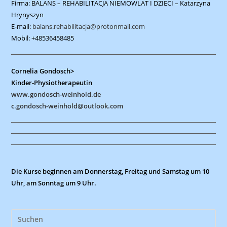
Firma: BALANS – REHABILITACJA NIEMOWLAT I DZIECI – Katarzyna
Hrynyszyn
E-mail:
balans.rehabilitacja@protonmail.com
Mobil: +48536458485
Cornelia Gondosch
>
Kinder-Physiotherapeutin
www.gondosch-weinhold.de
c.gondosch-weinhold@outlook.com
Die Kurse beginnen am Donnerstag, Freitag und Samstag um 10
Uhr, am Sonntag um 9 Uhr.
Pre