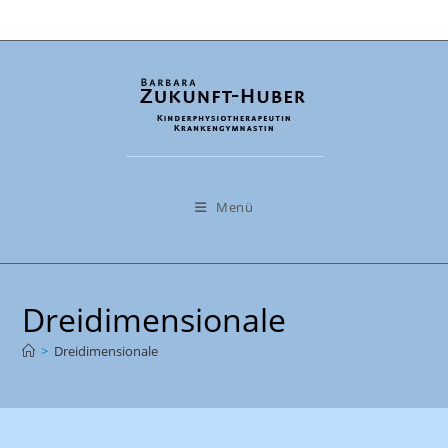
Zum
Inhalt
springen
Menü
Dreidimensionale
>
Dreidimensionale